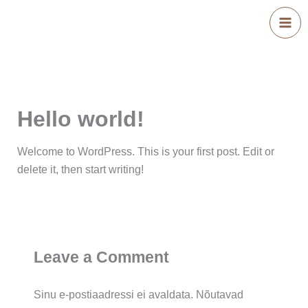
Skip
MA
to
ME
content
Hello world!
Welcome to WordPress. This is your first post. Edit or
delete it, then start writing!
Leave a Comment
Sinu e-postiaadressi ei avaldata.
Nõutavad