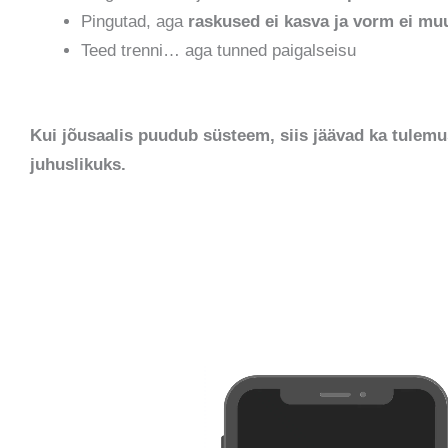
Pingutad, aga
raskused ei kasva ja vorm ei mu
Teed trenni… aga tunned paigalseisu
Kui jõusaalis puudub süsteem, siis jäävad ka tulem
juhuslikuks.