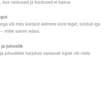
, kus raskused ja kordused ei kasva.
ngut
sega või mitu kordust eelmine kord tegid,
tundub iga
– mitte samm edasi.
 ja juhuslik
ja juhuslikke harjutusi vastavalt tujule või mida