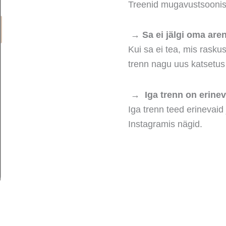
Treenid mugavustsoonis
→ Sa ei jälgi oma are
Kui sa ei tea, mis rasku
trenn nagu uus katsetus
→ Iga trenn on erinev
Iga trenn teed erinevaid 
Instagramis nägid.