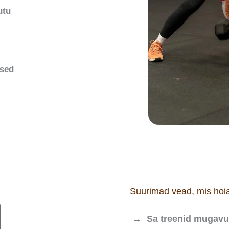
utu
used
Suurimad vead, mis hoia
→ Sa treenid mugavu