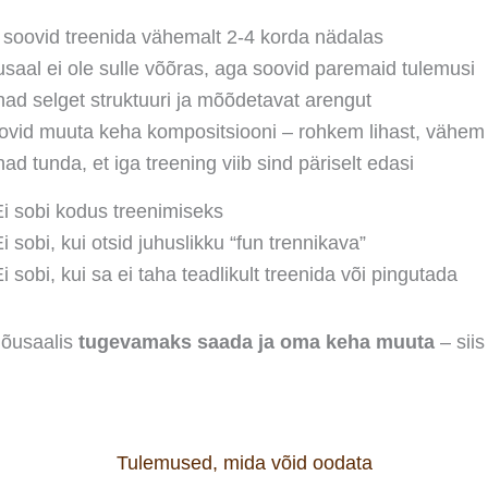
 soovid treenida vähemalt 2-4 korda nädalas
usaal ei ole sulle võõras, aga soovid paremaid tulemusi
had selget struktuuri ja mõõdetavat arengut
ovid muuta keha kompositsiooni – rohkem lihast, vähem
ad tunda, et iga treening viib sind päriselt edasi
i sobi kodus treenimiseks
i sobi, kui otsid juhuslikku “fun trennikava”
i sobi, kui sa ei taha teadlikult treenida või pingutada
jõusaalis
tugevamaks saada ja oma keha muuta
– siis
Tulemused, mida võid oodata