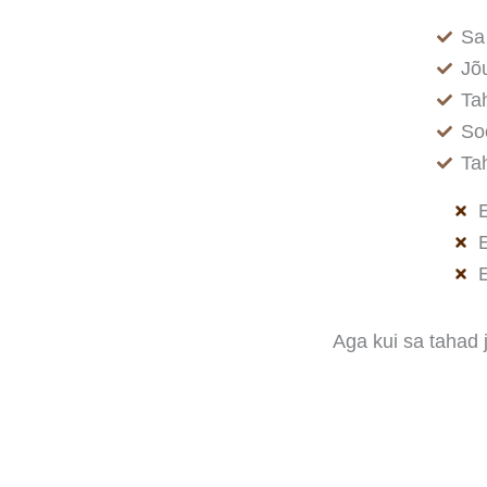
Sa
Jõ
Ta
So
Tah
E
E
E
Aga kui sa tahad 