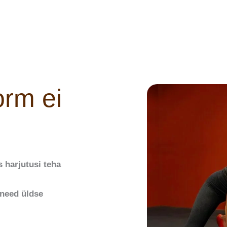
orm ei
 harjutusi teha
 need üldse