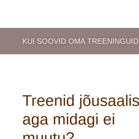
Skip
to
content
KUI SOOVID OMA TREENINGUID 
Treenid jõusaalis
aga midagi ei
muutu?