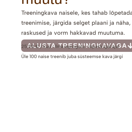
Treeningkava naisele, kes tahab lõpetada
treenimise, järgida selget plaani ja näha,
raskused ja vorm hakkavad muutuma.
ALUSTA TREENINGKAVAGA
25,90 € / kuu · ilma lepinguta · lõpeta igal ajal
Üle 100 naise treenib juba süsteemse kava järgi