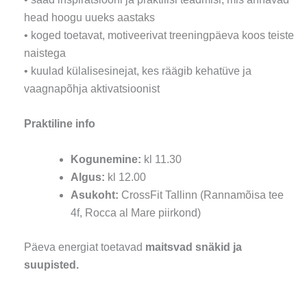
head hoogu uueks aastaks
• koged toetavat, motiveerivat treeningpäeva koos teiste
naistega
• kuulad külalisesinejat, kes räägib kehatüve ja
vaagnapõhja aktivatsioonist
Praktiline info
Kogunemine:
kl 11.30
Algus:
kl 12.00
Asukoht:
CrossFit Tallinn (Rannamõisa tee
4f, Rocca al Mare piirkond)
Päeva energiat toetavad
maitsvad snäkid ja
suupisted.