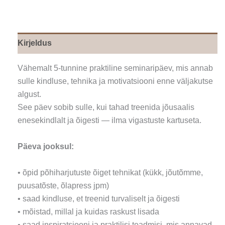
Kirjeldus
Vähemalt 5-tunnine praktiline seminaripäev, mis annab
sulle kindluse, tehnika ja motivatsiooni enne väljakutse
algust.
See päev sobib sulle, kui tahad treenida jõusaalis
enesekindlalt ja õigesti — ilma vigastuste kartuseta.
Päeva jooksul:
• õpid põhiharjutuste õiget tehnikat (kükk, jõutõmme,
puusatõste, õlapress jpm)
• saad kindluse, et treenid turvaliselt ja õigesti
• mõistad, millal ja kuidas raskust lisada
• saad inspiratsiooni ja praktilisi teadmisi, mis annavad