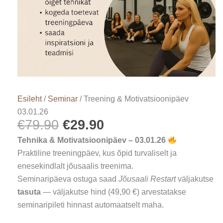
Esileht
/
Seminar
/ Treening & Motivatsioonipäev
03.01.26
€
79.90
€
29.90
Tehnika & Motivatsioonipäev – 03.01.26
Praktiline treeningpäev, kus õpid turvaliselt ja
enesekindlalt jõusaalis treenima.
Seminaripäeva ostuga saad
Jõusaali Restart
väljakutse
tasuta
— väljakutse hind (49,90 €) arvestatakse
seminaripileti hinnast automaatselt maha.